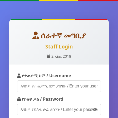
ሰራተኛ መግቢያ
Staff Login
2 ነሐሴ 2018
የተጠቃሚ ስም / Username
የይለፍ ቃል / Password