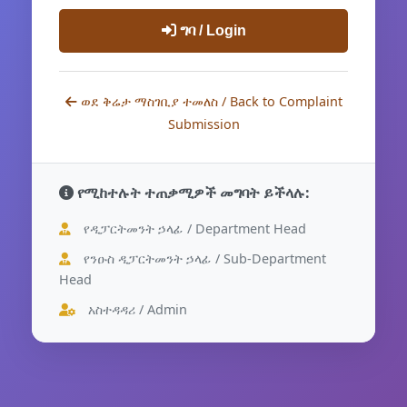
ግባ / Login
ወደ ቅሬታ ማስገቢያ ተመለስ / Back to Complaint
Submission
የሚከተሉት ተጠቃሚዎች መግባት ይችላሉ:
የዲፓርትመንት ኃላፊ / Department Head
የንዑስ ዲፓርትመንት ኃላፊ / Sub-Department
Head
አስተዳዳሪ / Admin